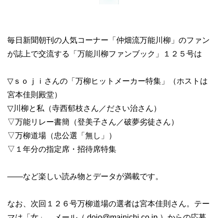
毎日新聞朝刊の人気コーナー「仲畑流万能川柳」のファン
が誌上で交流する「万能川柳ファンブック」１２５号は
▽ｓｏｊｉさんの「万柳ヒットメーカー特集」（ホストは
宮本佳則殿堂）
▽川柳と私（寺西郁枝さん／ださい治さん）
▽万能リレー書簡（登美子さん／破夢劣徒さん）
▽万柳道場（忠公選「無し」）
▽１年分の指定席・招待席特集
――など楽しい読み物とデータが満載です。
なお、次回１２６号万柳道場の選者は宮本佳則さん。テー
マは「女」。メール（
dojo@mainichi.co.jp
）からの応募