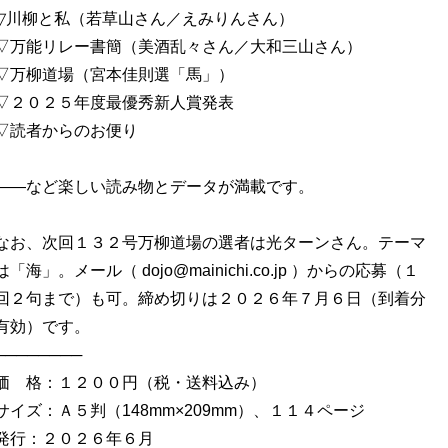
▽川柳と私（若草山さん／えみりんさん）
▽万能リレー書簡（美酒乱々さん／大和三山さん）
▽万柳道場（宮本佳則選「馬」）
▽２０２５年度最優秀新人賞発表
▽読者からのお便り
――など楽しい読み物とデータが満載です。
なお、次回１３２号万柳道場の選者は光ターンさん。テーマ
は「海」。メール（
dojo@mainichi.co.jp
）からの応募（１
回２句まで）も可。締め切りは２０２６年７月６日（到着分
有効）です。
────────
価 格：１２００円（税・送料込み）
サイズ：Ａ５判（148mm×209mm）、１１４ページ
発行：２０２６年６月