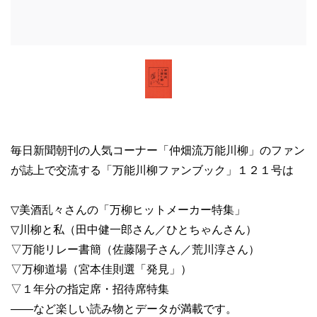
毎日新聞朝刊の人気コーナー「仲畑流万能川柳」のファン
が誌上で交流する「万能川柳ファンブック」１２１号は
▽美酒乱々さんの「万柳ヒットメーカー特集」
▽川柳と私（田中健一郎さん／ひとちゃんさん）
▽万能リレー書簡（佐藤陽子さん／荒川淳さん）
▽万柳道場（宮本佳則選「発見」）
▽１年分の指定席・招待席特集
――など楽しい読み物とデータが満載です。