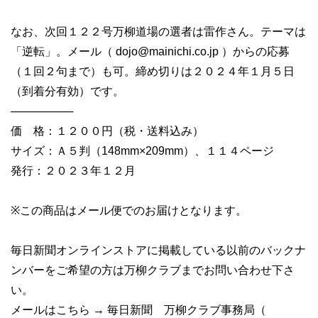
なお、次回１２２号万柳道場の選者は雷作さん。テーマは
「逆転」。メール（
dojo@mainichi.co.jp
）からの応募
（１回２句まで）も可。締め切りは２０２４年１月５日
（到着分有効）です。
────────
価 格：１２００円（税・送料込み）
サイズ：Ａ５判（148mm×209mm）、１１４ページ
発行：２０２３年１２月
※この商品はメール便でのお届けとなります。
毎日新聞オンラインストアに掲載している以前のバックナ
ンバーをご希望の方は万柳クラブまでお問い合わせ下さ
い。
メールはこちら → 毎日新聞 万柳クラブ事務局（