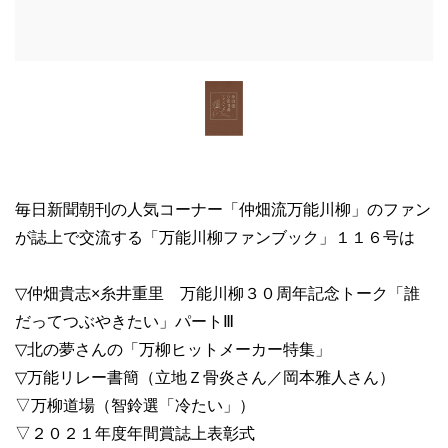
毎日新聞朝刊の人気コーナー「仲畑流万能川柳」のファン
が誌上で交流する「万能川柳ファンブック」１１６号は
▽仲畑貴志×糸井重里 万能川柳３０周年記念トーク「誰
だってつぶやきたい」パートⅢ
▽北の夢さんの「万柳ヒットメーカー特集」
▽万能リレー書簡（立地Ｚ骨炎さん／岡本雅人さん）
▽万柳道場（智鈴選「冷たい」）
▽２０２１年度年間賞誌上表彰式