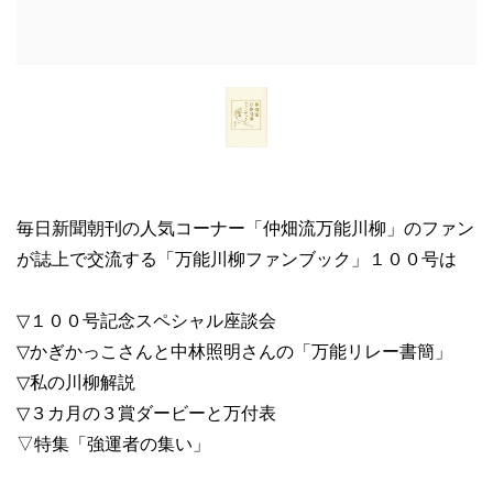
毎日新聞朝刊の人気コーナー「仲畑流万能川柳」のファン
が誌上で交流する「万能川柳ファンブック」１００号は
▽１００号記念スペシャル座談会
▽かぎかっこさんと中林照明さんの「万能リレー書簡」
▽私の川柳解説
▽３カ月の３賞ダービーと万付表
▽特集「強運者の集い」