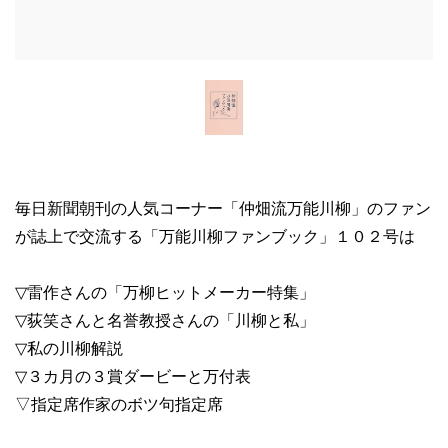
毎日新聞朝刊の人気コーナー「仲畑流万能川柳」のファン
が誌上で交流する「万能川柳ファンブック」１０２号は
▽雷作さんの「万柳ヒットメーカー特集」
▽荻笑さんと名誉教授さんの「川柳と私」
▽私の川柳解説
▽３カ月の３賞ダービーと万付表
▽指定席作家のボツ句指定席