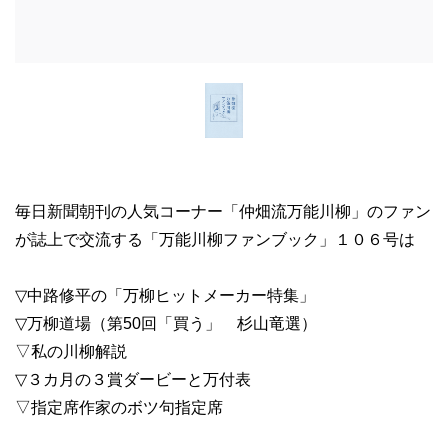
毎日新聞朝刊の人気コーナー「仲畑流万能川柳」のファン
が誌上で交流する「万能川柳ファンブック」１０６号は
▽中路修平の「万柳ヒットメーカー特集」
▽万柳道場（第50回「買う」 杉山竜選）
▽私の川柳解説
▽３カ月の３賞ダービーと万付表
▽指定席作家のボツ句指定席