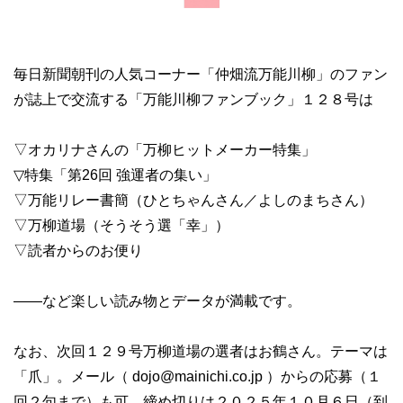
毎日新聞朝刊の人気コーナー「仲畑流万能川柳」のファン
が誌上で交流する「万能川柳ファンブック」１２８号は
▽オカリナさんの「万柳ヒットメーカー特集」
▽特集「第26回 強運者の集い」
▽万能リレー書簡（ひとちゃんさん／よしのまちさん）
▽万柳道場（そうそう選「幸」）
▽読者からのお便り
――など楽しい読み物とデータが満載です。
なお、次回１２９号万柳道場の選者はお鶴さん。テーマは
「爪」。メール（
dojo@mainichi.co.jp
）からの応募（１
回２句まで）も可。締め切りは２０２５年１０月６日（到