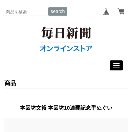
search
Toggle
navigat
商品
本因坊文裕 本因坊10連覇記念手ぬぐい