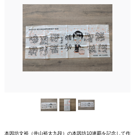
本因坊文裕（井山裕太九段）の本因坊10連覇を記念して作